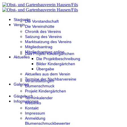
Startseite
Die Vorstandschaft
Verein
Die Vereinshütte
Chronik des Vereins
Satzung des Vereins
Marktsatzung des Vereins
Mitgliedsantrag
Mitgliedsantrag online
Das Projekt Kindergärtchen
Aktuelles
Die Projektbeschreibung
Bilder Kindergärtchen
Übergabe
Aktuelles aus dem Verein
Termine der Nachbarvereine
Veranstaltungen
Galerien
Blumenschmuck
Projekt Kindergärtchen
Gästebuch
Terminkalender
Informationen
Weblinks
Kontakt
Impressum
Anmeldung
Blumenschmuckbewerter